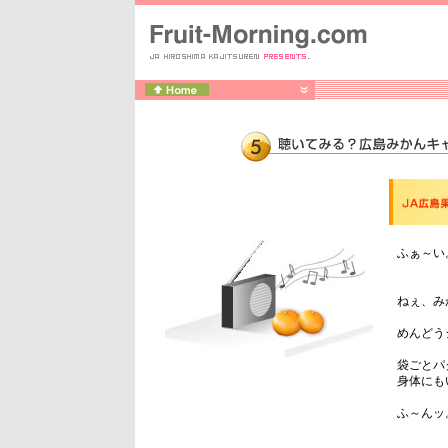
ふぁ～い
ねぇ、み
めんどう
袋ごとパ
身体にも
ふ～んッ