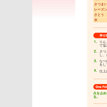
さつま
レーズ
さとう
水
りん
て塩
さつ
し、
なべ
をし
仕上
火を止め
る。